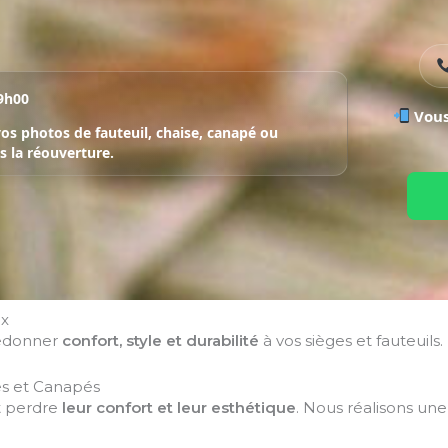
9h00
Vous
s photos de fauteuil, chaise, canapé ou
 la réouverture.
ux
redonner
confort, style et durabilité
à vos sièges et fauteuils.
ses et Canapés
t perdre
leur confort et leur esthétique
. Nous réalisons un