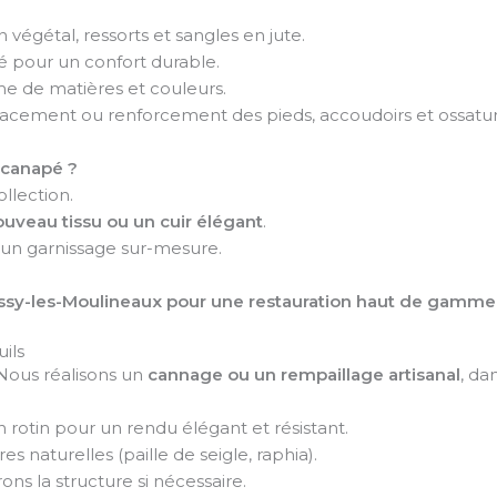
n végétal, ressorts et sangles en jute.
é pour un confort durable.
e de matières et couleurs.
acement ou renforcement des pieds, accoudoirs et ossatur
n canapé ?
llection.
uveau tissu ou un cuir élégant
.
 un garnissage sur-mesure.
à Issy-les-Moulineaux pour une restauration haut de gamme 
ils
Nous réalisons un
cannage ou un rempaillage artisanal
, da
en rotin pour un rendu élégant et résistant.
bres naturelles (paille de seigle, raphia).
ons la structure si nécessaire.