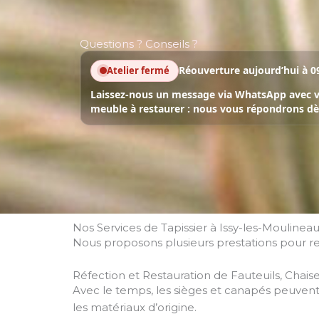
Questions ? Conseils ?
Réouverture aujourd’hui à 0
Atelier fermé
Laissez-nous un message via WhatsApp avec vo
meuble à restaurer : nous vous répondrons dès
Nos Services de Tapissier à Issy-les-Moulinea
Nous proposons plusieurs prestations pour 
Réfection et Restauration de Fauteuils, Chai
Avec le temps, les sièges et canapés peuven
les matériaux d’origine.