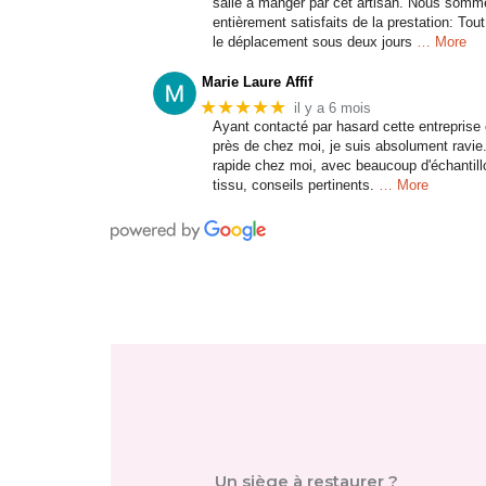
salle à manger par cet artisan. Nous somm
entièrement satisfaits de la prestation: Tout
le déplacement sous deux jours
… More
Marie Laure Affif
★★★★★
il y a 6 mois
Ayant contacté par hasard cette entreprise 
près de chez moi, je suis absolument ravie
rapide chez moi, avec beaucoup d'échantill
tissu, conseils pertinents.
… More
Un siège à restaurer ?