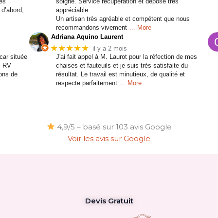
es
soigné. Service récupération et dépose très
 d’abord,
appréciable.
Un artisan très agréable et compétent que nous
recommandons vivement
… More
Adriana Aquino Laurent
★★★★★
il y a 2 mois
car située
J'ai fait appel à M. Laurot pour la réfection de mes
. RV
chaises et fauteuils et je suis très satisfaite du
ons de
résultat. Le travail est minutieux, de qualité et
respecte parfaitement
… More
4,9/5 – basé sur 103 avis Google
Voir les avis sur Google
Devis Gratuit