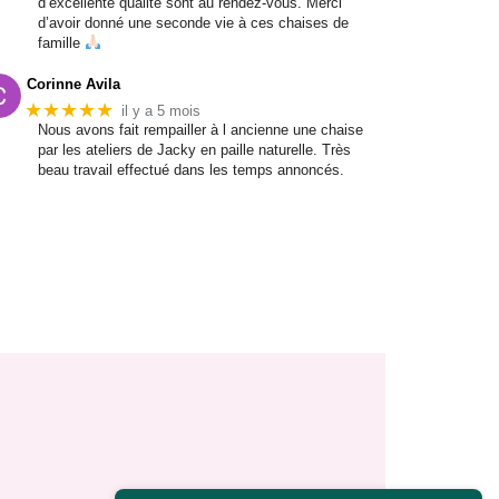
d’excellente qualité sont au rendez-vous. Merci
d’avoir donné une seconde vie à ces chaises de
famille
Corinne Avila
★★★★★
il y a 5 mois
Nous avons fait rempailler à l ancienne une chaise
par les ateliers de Jacky en paille naturelle. Très
beau travail effectué dans les temps annoncés.