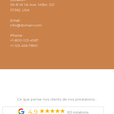
36-B W 1st Ave, Miller, SD
57362, USA
Email :
info@domain.com
Phone :
+1-800-123-4567
+1 123-456-7890
Ce que pense nos clients de nos prestations...
4,9
103 notations