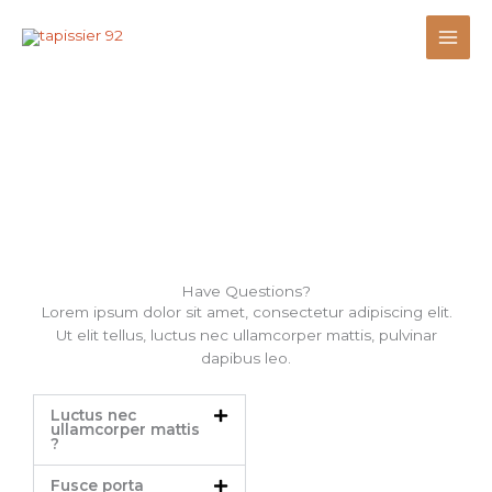
Aller
au
contenu
FAQ
Have Questions?
Lorem ipsum dolor sit amet, consectetur adipiscing elit.
Ut elit tellus, luctus nec ullamcorper mattis, pulvinar
dapibus leo.
Luctus nec
ullamcorper mattis
?
Fusce porta