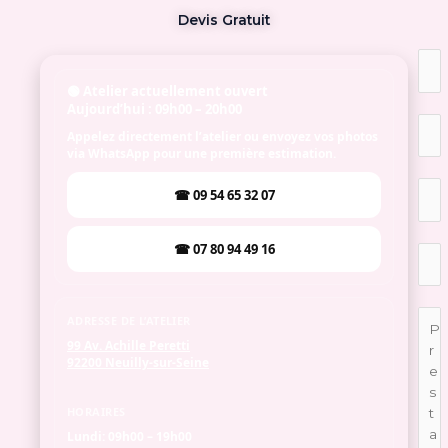
Devis Gratuit
🟢 Atelier actuellement ouvert
Aujourd’hui : 09h00 – 20h00
Appelez directement l’atelier ou envoyez vos photos
via WhatsApp pour une première estimation.
☎ 09 54 65 32 07
☎ 07 80 94 49 16
ADRESSE DE L’ATELIER
99 Av. Achille Peretti
92200 Neuilly-sur-Seine
HORAIRES
Lundi:
09h00 – 19h00