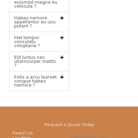
euismod magna eu
vehicula ?
Habeo nemore
appellantur eu usu
putant ?
Mel tempor
consulatu
voluptaria ?
Elit luctus nec
ullamcorper mattis
?
Felis a arcu laoreet
congue habeo
nemore ?
Request a Quote Today
Reach Us
[wpforms id="14"]
Location :