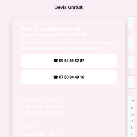
Devis Gratuit
🔴 Atelier actuellement fermé
Réouverture aujourd’hui à 09h00.
Appelez directement l’atelier ou envoyez vos photos
via WhatsApp pour une première estimation.
☎ 09 54 65 32 07
☎ 07 80 94 49 16
ADRESSE DE L’ATELIER
99 Av. Achille Peretti
92200 Neuilly-sur-Seine
HORAIRES
Lundi:
09h00 – 19h00