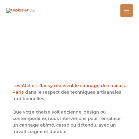
Aller
au
contenu
Cannage de chaise à Paris :
réparation et restauration artisanale
Les Ateliers Jacky réalisent le cannage de chaise à
Paris
dans le respect des techniques artisanales
traditionnelles.
Que votre chaise soit ancienne, design ou
contemporaine, nous intervenons pour remplacer
un cannage abîmé, cassé ou détendu, avec un
travail soigné et durable.